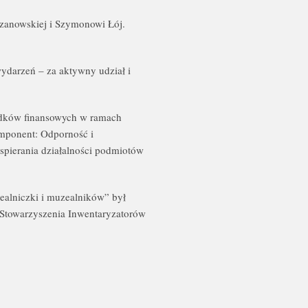
czanowskiej i Szymonowi Łój.
darzeń – za aktywny udział i
rodków finansowych w ramach
mponent: Odporność i
spierania działalności podmiotów
ealniczki i muzealników” był
Stowarzyszenia Inwentaryzatorów