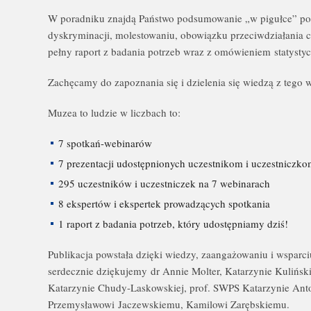
W poradniku znajdą Państwo podsumowanie „w pigułce” po
dyskryminacji, molestowaniu, obowiązku przeciwdziałania c
pełny raport z badania potrzeb wraz z omówieniem statysty
Zachęcamy do zapoznania się i dzielenia się wiedzą z tego
Muzea to ludzie w liczbach to:
7 spotkań-webinarów
7 prezentacji udostępnionych uczestnikom i uczestniczk
295 uczestników i uczestniczek na 7 webinarach
8 ekspertów i ekspertek prowadzących spotkania
1 raport z badania potrzeb, który udostępniamy dziś!
Publikacja powstała dzięki wiedzy, zaangażowaniu i wsparc
serdecznie dziękujemy dr Annie Molter, Katarzynie Kulińsk
Katarzynie Chudy-Laskowskiej, prof. SWPS Katarzynie Ant
Przemysławowi Jaczewskiemu, Kamilowi Zarębskiemu.