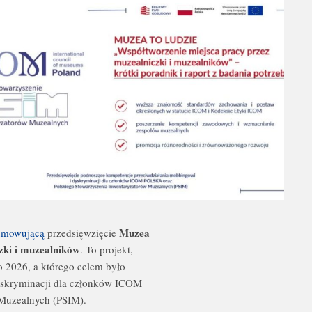
Muzea
sumowującą
przedsięwzięcie
zki i muzealników
. To projekt,
o 2026, a którego celem było
yskryminacji dla członków ICOM
Muzealnych (PSIM).