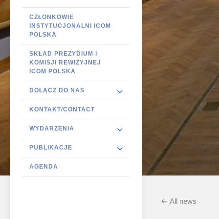
CZŁONKOWIE
INSTYTUCJONALNI ICOM
POLSKA
SKŁAD PREZYDIUM I
KOMISJI REWIZYJNEJ
ICOM POLSKA
DOŁĄCZ DO NAS
KONTAKT/CONTACT
WYDARZENIA
PUBLIKACJE
AGENDA
All news