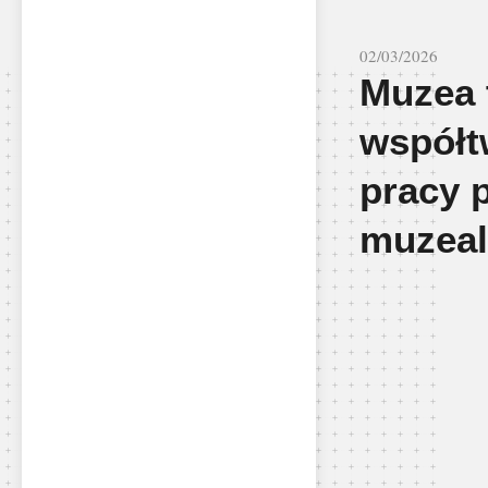
02/03/2026
Muzea 
współt
pracy p
muzeal