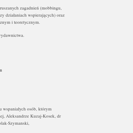
ruszanych zagadnień (mobbingu,
zy działaniach wspierających) oraz
cznym i teoretycznym.
 wydawnictwa.
om
iu wspaniałych osób, którym
iej, Aleksandrze Kuzaj-Kosek, dr
olak-Szymanski,