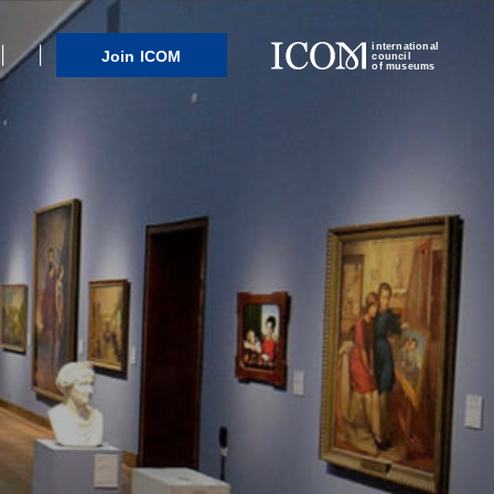
international
Join ICOM
council
of museums